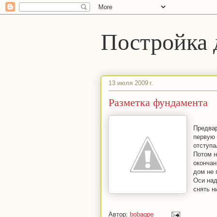
Постройка 
13 июля 2009 г.
Разметка фундамента
Предвар
первую 
отступа
Потом н
окончан
дом не 
Оси над
снять н
Автор:
bobaqpe