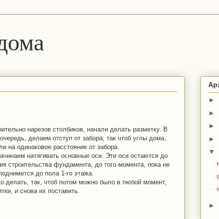
дома
Ар
►
►
►
ительно нарезов столбиков, начали делать разметку. В
очередь, делаем отступ от забора, так чтоб углы дома,
►
ли на одинаковое расстояние от забора.
▼
ачинаем натягивать основные оси. Эти оси остаются до
ия строительства фундамента, до того момента, пока не
поднимется до пола 1-го этажа.
о делать, так, чтоб потом можно было в любой момент,
итки, и снова их поставить.
►